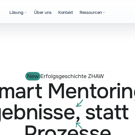
Lösung
Über uns
Kontakt
Ressourcen
New
Erfolgsgeschichte ZHAW
mart Mentorin
gebnisse
, statt
Prozesse