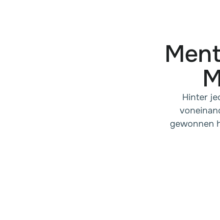
Mento
M
Hinter j
voneinand
gewonnen ha