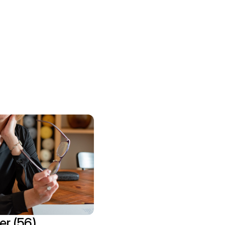
er (56)