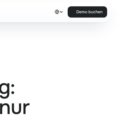
Select Language
Demo buchen
Demo buchen
g:
 nur