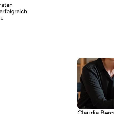
sten 
rfolgreich 
u 
Claudia Berg